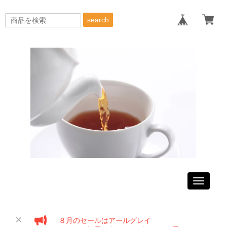
search
Toggle
navigati
８月のセールはアールグレイ