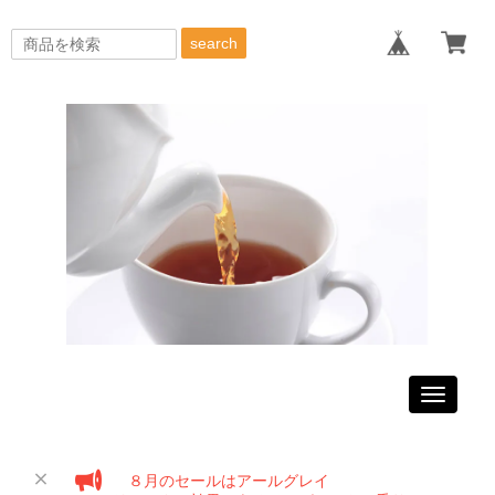
search
Toggle
navigati
８月のセールはアールグレイ