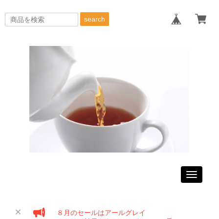
search
Toggle
navigati
８月のセールはアールグレイ