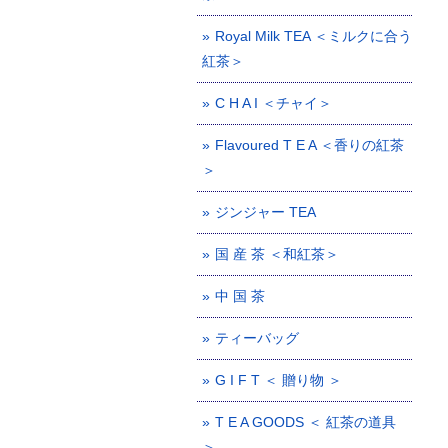
Royal Milk TEA ＜ミルクに合う
紅茶＞
C H A I ＜チャイ＞
Flavoured T E A ＜香りの紅茶
＞
ジンジャー TEA
国 産 茶 ＜和紅茶＞
中 国 茶
ティーバッグ
G I F T ＜ 贈り物 ＞
T E A GOODS ＜ 紅茶の道具
＞