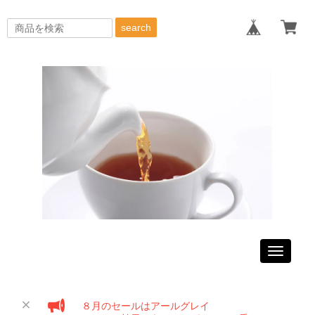
search
Toggle
navigati
８月のセールはアールグレイ