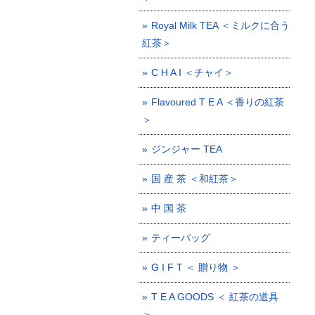
Royal Milk TEA ＜ミルクに合う
紅茶＞
C H A I ＜チャイ＞
Flavoured T E A ＜香りの紅茶
＞
ジンジャー TEA
国 産 茶 ＜和紅茶＞
中 国 茶
ティーバッグ
G I F T ＜ 贈り物 ＞
T E A GOODS ＜ 紅茶の道具
＞