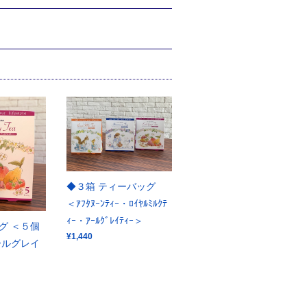
◆３箱 ティーバッグ
＜ｱﾌﾀﾇｰﾝﾃｨｰ・ﾛｲﾔﾙﾐﾙｸﾃ
ｨｰ・ｱｰﾙｸﾞﾚｲﾃｨｰ＞
グ ＜５個
¥1,440
ールグレイ